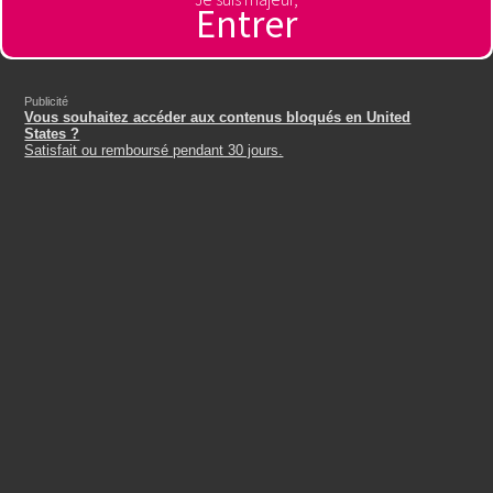
Entrer
fans cam tania1988
Salope tania1988
myvip tania1988
Publicité
Vous souhaitez accéder aux contenus bloqués en United
studio porn tania1988
States ?
Satisfait ou remboursé pendant 30 jours.
Tania1988 Suce Black
Tania1988 Suce bite 46 cm
Tania1988 pose nu
Tania1988 Sodomisé
Tania1988 Fellation
Tania1988 Partouzeuse
Tania1988 Gang Bang
Tania1988 Bite en Main
Tania1988 Bites en Bouche
Tania1988 Partouze 2