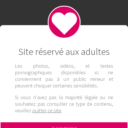
ww
Site réservé aux adultes
Tania1988 Suce Black
Tania1988
tchatgay.
Les photos, vidéos, et textes
alsacelibertins.com
pornographiques disponibles ici ne
conviennent pas à un public mineur et
deviens producteur
peuvent choquer certaines sensibilités.
job a distance porno
Si vous n'avez pas la majorité légale ou ne
le chalet haag
souhaitez pas consulter ce type de contenu,
tempted tania1988
veuillez
quitter ce site
.
gangbang tania1988
Tania1988.net
Je suis majeur,